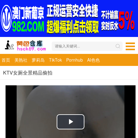
首页
美熟社
萝莉岛
TikTok
Pornhub
AI色色
KTV女厕全景精品偷拍