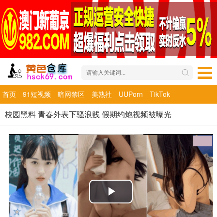
首页
91短视频
暗网禁区
美熟社
UUPorn
TikTok
校园黑料 青春外表下骚浪贱 假期约炮视频被曝光