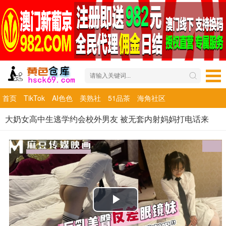
首页
TikTok
AI色色
美熟社
51品茶
海角社区
大奶女高中生逃学约会校外男友 被无套内射妈妈打电话来